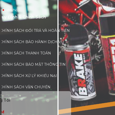
Liên hệ
Quy Định & Chính Sách
CHÍNH SÁCH ĐỔI TRẢ VÀ HOÀN TIỀN
CHÍNH SÁCH BẢO HÀNH DỊCH VỤ
CHÍNH SÁCH THANH TOÁN
CHÍNH SÁCH BẢO MẬT THÔNG TIN
CHÍNH SÁCH XỬ LÝ KHIẾU NẠI
CHÍNH SÁCH VẬN CHUYỂN
Liên Hệ Với Chúng Tôi
LUBE 71 VIỆT NAM