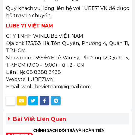
Quý khách vui lòng liên hệ vơi LUBE71.VN để được
hỗ trợ vận chuyển:
LUBE 71 VIỆT NAM
CTY TNHH WINLUBE VIỆT NAM
Địa chỉ: 175/83 Hà Tôn Quyền, Phường 4, Quận 11,
TP.HCM
Showroom: 359/67E Lê Văn Sỹ, Phường 12, Quận 3,
TP.HCM (9:00 - 19:00) Từ T2 - CN
Liên Hệ: 08 8888 2428
Website: LUBE71.VN
Email: winlubevietnam@gmail.com
Bài Viết Liên Quan
CHÍNH SÁCH ĐỔI TRẢ VÀ HOÀN TIỀN